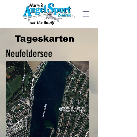
Tageskarten
Neufeldersee